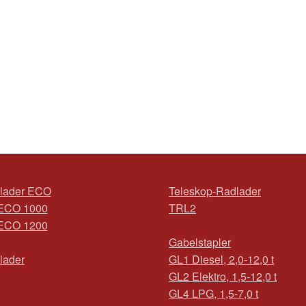
lader ECO
Teleskop-Radlader
ECO 1000
TRL2
ECO 1200
Gabelstapler
lader
GL1 Diesel, 2,0-12,0 t
GL2 Elektro, 1,5-12,0 t
GL4 LPG, 1,5-7,0 t