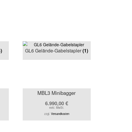
4)
GL6 Gelände-Gabelstapler
(1)
MBL3 Minibagger
6.990,00
€
exkl. MwSt.
zzgl.
Versandkosten