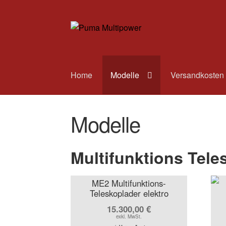
Zur
Zum
Navigation
Inhalt
springen
springen
Home
Modelle
Versandkosten
Modelle
Multifunktions Tele
ME2 Multifunktions-
Teleskoplader elektro
15.300,00
€
exkl. MwSt.