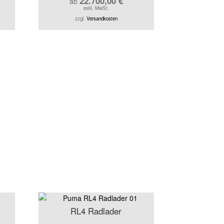
22.700,00
€
ab
exkl. MwSt.
zzgl.
Versandkosten
RL4 Radlader