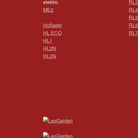
elektro
RL3
ME2
RL4
RL5
Hoflader
RL6
HL ECO
RL7
HL1
HL2N
HL3N