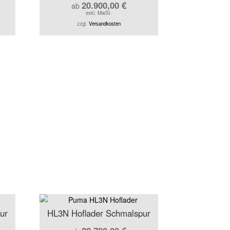
20.900,00
€
ab
exkl. MwSt.
zzgl.
Versandkosten
ur
HL3N Hoflader Schmalspur