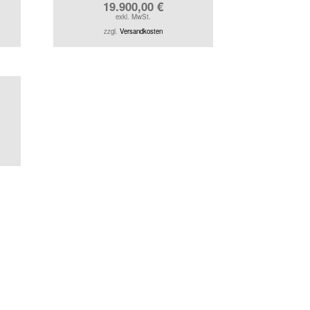
19.900,00
€
exkl. MwSt.
zzgl.
Versandkosten