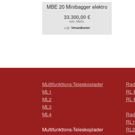
MBE 20 Minibagger elektro
33.300,00
€
exkl. MwSt.
zzgl.
Versandkosten
Multifunktions-Teleskoplader
Rad
ML1
RL 
ML2
RL 
ML3
ML4
Rad
RL1
Multifunktions-Teleskoplader
RL2