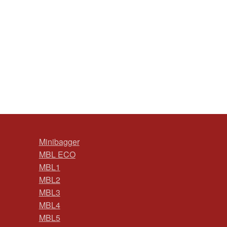
Minibagger
MBL ECO
MBL1
MBL2
MBL3
MBL4
MBL5