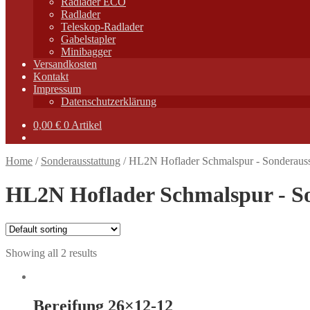
Radlader ECO
Radlader
Teleskop-Radlader
Gabelstapler
Minibagger
Versandkosten
Kontakt
Impressum
Datenschutzerklärung
0,00
€
0 Artikel
Home
/
Sonderausstattung
/
HL2N Hoflader Schmalspur - Sonderauss
HL2N Hoflader Schmalspur - S
Showing all 2 results
Bereifung 26×12-12