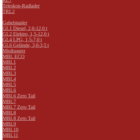
RL7
Teleskop-Radlader
TRL2
Gabelstapler
GL1 Diesel, 2,0-12,0 t
GL2 Elektro, 1,5-12,0 t
GL4 LPG, 1,5-7,0 t
GL6 Gelände, 3,0-3,5 t
Minibagger
MBL ECO
MBL1
MBL2
MBL3
MBL4
MBL5
MBL6
MBL6 Zero Tail
MBL7
MBL7 Zero Tail
MBL8
MBL8 Zero Tail
MBL9
MBL10
MBL11