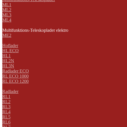
ML1
ML2
ML3
ML4
Multifunktions-Teleskoplader elektro
ME2
Hoflader
HL ECO
HL1
HL2N
HL3N
Radlader ECO
RL ECO 1000
RL ECO 1200
Radlader
RL1
RL2
RL3
RL4
RL5
RL6