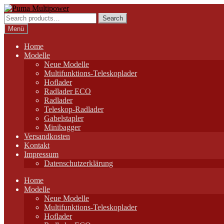
Zur
Zum
Navigation
Inhalt
Search
Search
springen
springen
for:
Menü
Home
Modelle
Neue Modelle
Multifunktions-Teleskoplader
Hoflader
Radlader ECO
Radlader
Teleskop-Radlader
Gabelstapler
Minibagger
Versandkosten
Kontakt
Impressum
Datenschutzerklärung
Home
Modelle
Neue Modelle
Multifunktions-Teleskoplader
Hoflader