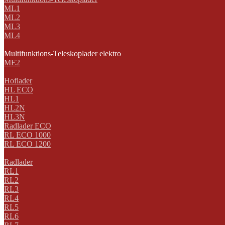
ML1
ML2
ML3
ML4
Multifunktions-Teleskoplader elektro
ME2
Hoflader
HL ECO
HL1
HL2N
HL3N
Radlader ECO
RL ECO 1000
RL ECO 1200
Radlader
RL1
RL2
RL3
RL4
RL5
RL6