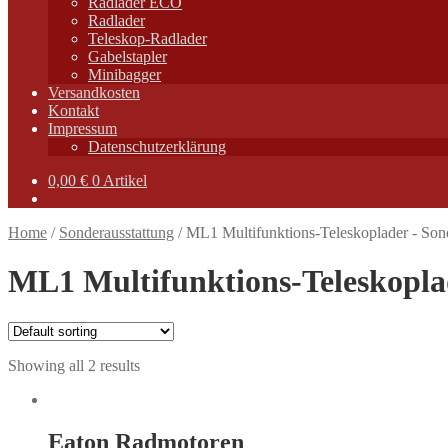
Radlader ECO
Radlader
Teleskop-Radlader
Gabelstapler
Minibagger
Versandkosten
Kontakt
Impressum
Datenschutzerklärung
0,00
€
0 Artikel
Home
/
Sonderausstattung
/
ML1 Multifunktions-Teleskoplader - Son
ML1 Multifunktions-Teleskopla
Showing all 2 results
Eaton Radmotoren