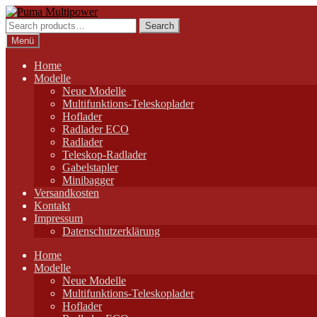
Zur
Zum
Navigation
Inhalt
Search
Search
springen
springen
for:
Menü
Home
Modelle
Neue Modelle
Multifunktions-Teleskoplader
Hoflader
Radlader ECO
Radlader
Teleskop-Radlader
Gabelstapler
Minibagger
Versandkosten
Kontakt
Impressum
Datenschutzerklärung
Home
Modelle
Neue Modelle
Multifunktions-Teleskoplader
Hoflader