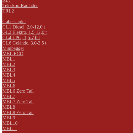
RL7
Teleskop-Radlader
TRL2
Gabelstapler
GL1 Diesel, 2,0-12,0 t
GL2 Elektro, 1,5-12,0 t
GL4 LPG, 1,5-7,0 t
GL6 Gelände, 3,0-3,5 t
Minibagger
MBL ECO
MBL1
MBL2
MBL3
MBL4
MBL5
MBL6
MBL6 Zero Tail
MBL7
MBL7 Zero Tail
MBL8
MBL8 Zero Tail
MBL9
MBL10
MBL11