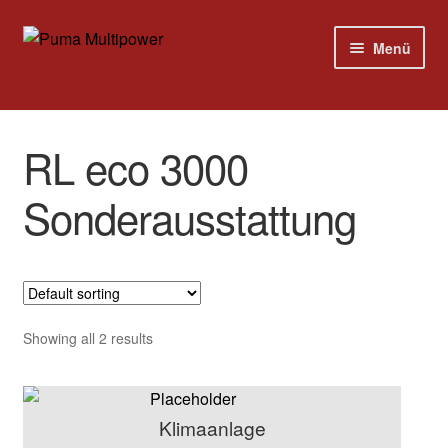
Zur
Zum
Menü
Navigation
Inhalt
springen
springen
Home
RL eco 3000
Modelle
Sonderausstattung
Versandkosten
Kontakt
Impressum
Showing all 2 results
Klimaanlage