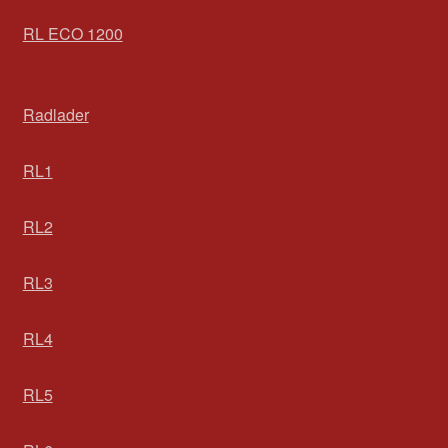
RL ECO 1200
Radlader
RL1
RL2
RL3
RL4
RL5