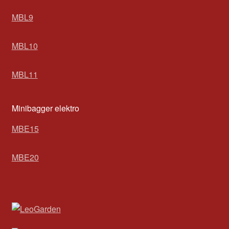
MBL9
MBL10
MBL11
Minibagger elektro
MBE15
MBE20