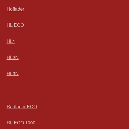
Hoflader
HL ECO
HL1
HL2N
HL3N
Radlader ECO
RL ECO 1000