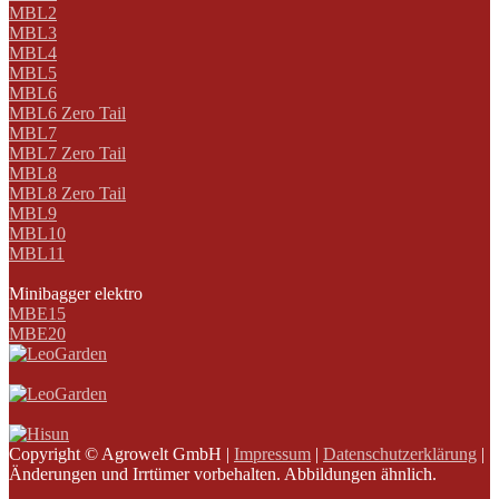
MBL2
MBL3
MBL4
MBL5
MBL6
MBL6 Zero Tail
MBL7
MBL7 Zero Tail
MBL8
MBL8 Zero Tail
MBL9
MBL10
MBL11
Minibagger elektro
MBE15
MBE20
Copyright © Agrowelt GmbH |
Impressum
|
Datenschutzerklärung
|
Änderungen und Irrtümer vorbehalten. Abbildungen ähnlich.