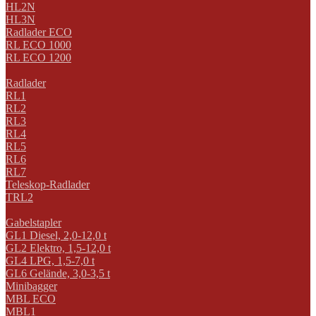
HL2N
HL3N
Radlader ECO
RL ECO 1000
RL ECO 1200
Radlader
RL1
RL2
RL3
RL4
RL5
RL6
RL7
Teleskop-Radlader
TRL2
Gabelstapler
GL1 Diesel, 2,0-12,0 t
GL2 Elektro, 1,5-12,0 t
GL4 LPG, 1,5-7,0 t
GL6 Gelände, 3,0-3,5 t
Minibagger
MBL ECO
MBL1