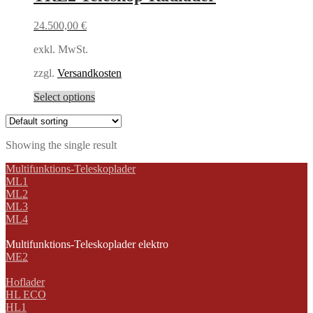
24.500,00
€
exkl. MwSt.
zzgl.
Versandkosten
Select options
Showing the single result
Multifunktions-Teleskoplader
ML1
ML2
ML3
ML4
Multifunktions-Teleskoplader elektro
ME2
Hoflader
HL ECO
HL1