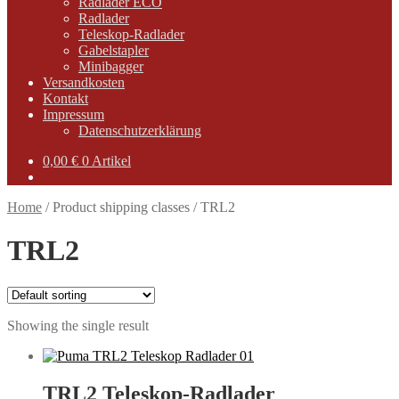
Radlader ECO
Radlader
Teleskop-Radlader
Gabelstapler
Minibagger
Versandkosten
Kontakt
Impressum
Datenschutzerklärung
0,00
€
0 Artikel
Home
/
Product shipping classes
/
TRL2
TRL2
Showing the single result
TRL2 Teleskop-Radlader