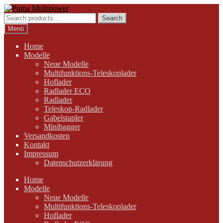
Zur
Zum
Navigation
Inhalt
Search
Search
springen
springen
for:
Menü
Home
Modelle
Neue Modelle
Multifunktions-Teleskoplader
Hoflader
Radlader ECO
Radlader
Teleskop-Radlader
Gabelstapler
Minibagger
Versandkosten
Kontakt
Impressum
Datenschutzerklärung
Home
Modelle
Neue Modelle
Multifunktions-Teleskoplader
Hoflader