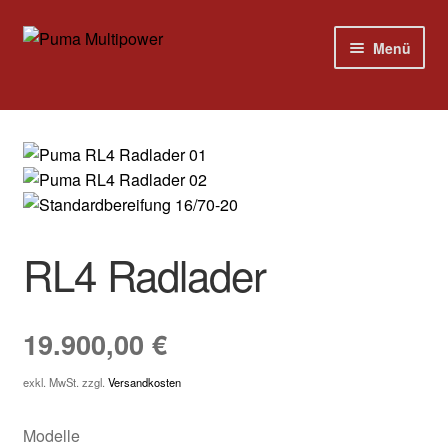
Zur
Zum
Menü
Navigation
Inhalt
springen
springen
Home
Modelle
Versandkosten
RL4 Radlader
Kontakt
Impressum
19.900,00
€
exkl. MwSt.
zzgl.
Versandkosten
Modelle