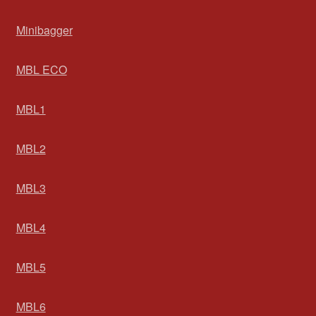
Minibagger
MBL ECO
MBL1
MBL2
MBL3
MBL4
MBL5
MBL6