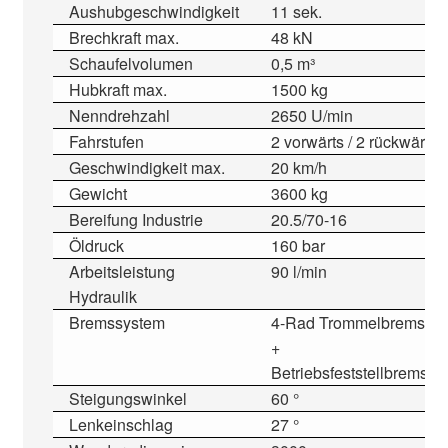
Aushubgeschwindigkeit
11 sek.
Brechkraft max.
48 kN
Schaufelvolumen
0,5 m³
Hubkraft max.
1500 kg
Nenndrehzahl
2650 U/min
Fahrstufen
2 vorwärts / 2 rückwärts
Geschwindigkeit max.
20 km/h
Gewicht
3600 kg
Bereifung Industrie
20.5/70-16
Öldruck
160 bar
Arbeitsleistung
90 l/min
Hydraulik
Bremssystem
4-Rad Trommelbremse
+
Betriebsfeststellbremse
Steigungswinkel
60 °
Lenkeinschlag
27 °