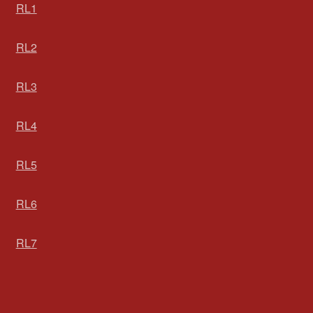
RL1
RL2
RL3
RL4
RL5
RL6
RL7