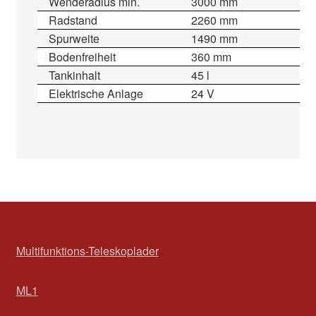
Wenderadius min.
3000 mm
Radstand
2260 mm
Spurweite
1490 mm
Bodenfreiheit
360 mm
Tankinhalt
45 l
Elektrische Anlage
24 V
Multifunktions-Teleskoplader
ML1