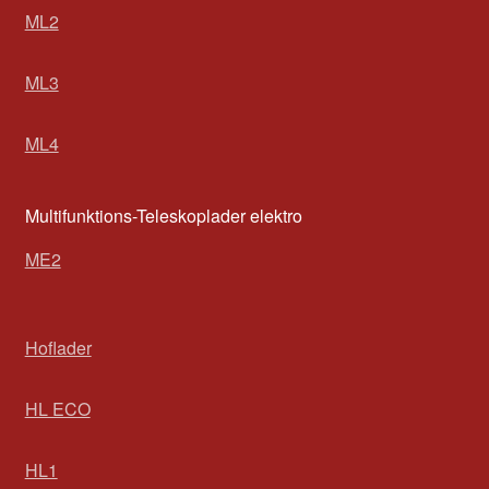
ML2
ML3
ML4
Multifunktions-Teleskoplader elektro
ME2
Hoflader
HL ECO
HL1