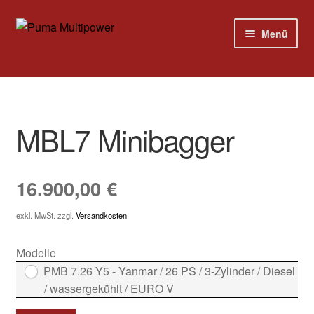
Zur
Zum
Menü
Navigation
Inhalt
springen
springen
Home
Modelle
MBL7 Minibagger
Versandkosten
16.900,00
€
Kontakt
exkl. MwSt.
zzgl.
Versandkosten
Impressum
Modelle
PMB 7.26 Y5 - Yanmar / 26 PS / 3-Zylinder / Diesel
/ wassergekühlt / EURO V