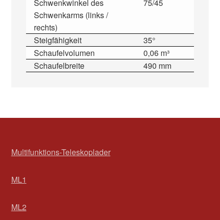
Schwenkwinkel des
75/45
Schwenkarms (links /
rechts)
Steigfähigkeit
35°
Schaufelvolumen
0,06 m³
Schaufelbreite
490 mm
Multifunktions-Teleskoplader
ML1
ML2