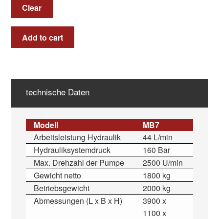
Clear
Add to cart
technische Daten
Modell
MB7
Arbeitsleistung Hydraulik
44 L/min
Hydrauliksystemdruck
160 Bar
Max. Drehzahl der Pumpe
2500 U/min
Gewicht netto
1800 kg
Betriebsgewicht
2000 kg
Abmessungen (L x B x H)
3900 x
1100 x