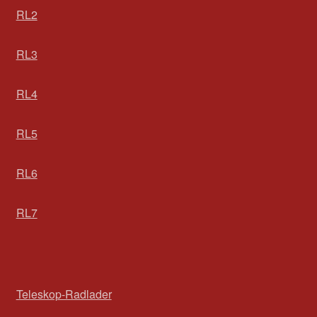
RL2
RL3
RL4
RL5
RL6
RL7
Teleskop-Radlader