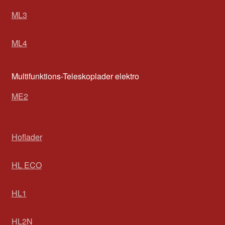
ML3
ML4
Multifunktions-Teleskoplader elektro
ME2
Hoflader
HL ECO
HL1
HL2N