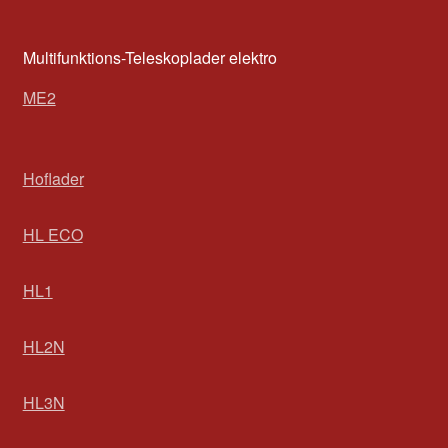
Multifunktions-Teleskoplader elektro
ME2
Hoflader
HL ECO
HL1
HL2N
HL3N