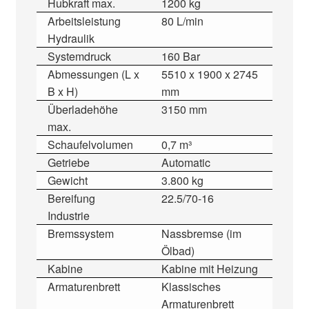
Hubkraft max.
1200 kg
Arbeitsleistung
80 L/min
Hydraulik
Systemdruck
160 Bar
Abmessungen (L x
5510 x 1900 x 2745
B x H)
mm
Überladehöhe
3150 mm
max.
Schaufelvolumen
0,7 m³
Getriebe
Automatic
Gewicht
3.800 kg
Bereifung
22.5/70-16
Industrie
Bremssystem
Nassbremse (im
Ölbad)
Kabine
Kabine mit Heizung
Armaturenbrett
Klassisches
Armaturenbrett