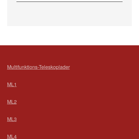
Multifunktions-Teleskoplader
ML1
ML2
ML3
ML4