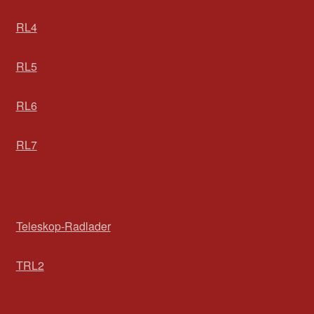
RL4
RL5
RL6
RL7
Teleskop-Radlader
TRL2