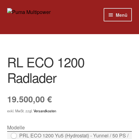
Zur
Zum
Menü
Navigation
Inhalt
springen
springen
Home
Modelle
RL ECO 1200
Versandkosten
Radlader
Kontakt
19.500,00
€
Impressum
exkl. MwSt.
zzgl.
Versandkosten
Modelle
PRL ECO 1200 Yu5 (Hydrostat) - Yunnei / 50 PS /