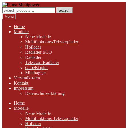
Zur
Zum
Navigation
Inhalt
Search
Search
springen
springen
for:
Menü
Home
Modelle
Neue Modelle
Multifunktions-Teleskoplader
Hoflader
Radlader ECO
Radlader
Teleskop-Radlader
Gabelstapler
Minibagger
Versandkosten
Kontakt
Impressum
Datenschutzerklärung
Home
Modelle
Neue Modelle
Multifunktions-Teleskoplader
Hoflader