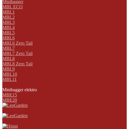
Minibagger
MBL ECO
MBL1
MBL2
MBL3
MBL4
MBL5
MBL6
MBL6 Zero Tail
MBL7
MBL7 Zero Tail
MBL8
MBL8 Zero Tail
MBL9
MBL10
MBL11
Minibagger elektro
MBE15
MBE20