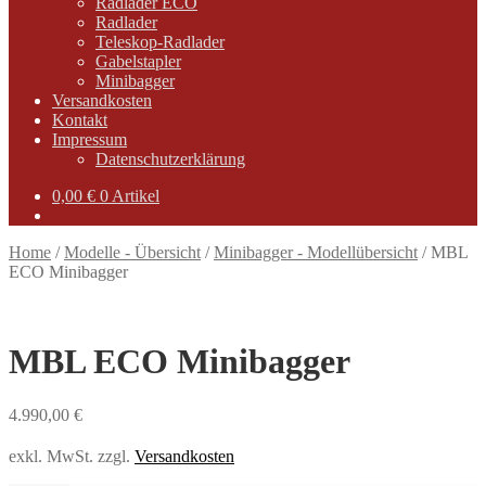
Radlader ECO
Radlader
Teleskop-Radlader
Gabelstapler
Minibagger
Versandkosten
Kontakt
Impressum
Datenschutzerklärung
0,00
€
0 Artikel
Home
/
Modelle - Übersicht
/
Minibagger - Modellübersicht
/
MBL
ECO Minibagger
MBL ECO Minibagger
4.990,00
€
exkl. MwSt.
zzgl.
Versandkosten