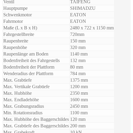
Ventil
TAIFENG
Hauptpumpe
SHIMADZU
Schwenkmotor
EATON
Fahrmotor
EATON
Maße (L x B x H)
2480 x 722 x 1150 mm
Fahrgestellbreite
720mm
Raupenbreite
150 mm
Raupenhöhe
320 mm
Raupenlänge am Boden
1140 mm
Bodenfreiheit des Fahrgestells
132 mm
Bodenfreiheit der Plattform
80 mm
Wenderadius der Plattform
784 mm
Max. Grabtiefe
1375 mm
Max. Vertikale Grabtiefe
1200 mm
Max. Hubhöhe
2350 mm
Max. Endladehöhe
1600 mm
Max. Grabungsradius
2450 mm
Min. Rotationsradius
1100 mm
Max. Hubhöhe des Baggerschildes
120 mm
Max. Grabtiefe des Baggerschildes
200 mm
Max. Grabekraft
10 kN