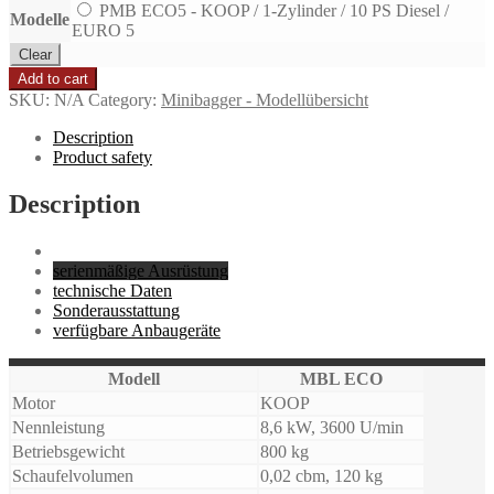
PMB ECO5 - KOOP / 1-Zylinder / 10 PS Diesel /
Modelle
EURO 5
Clear
Add to cart
SKU:
N/A
Category:
Minibagger - Modellübersicht
Description
Product safety
Description
serienmäßige Ausrüstung
technische Daten
Sonderausstattung
verfügbare Anbaugeräte
Modell
MBL ECO
Motor
KOOP
Nennleistung
8,6 kW, 3600 U/min
Betriebsgewicht
800 kg
Schaufelvolumen
0,02 cbm, 120 kg