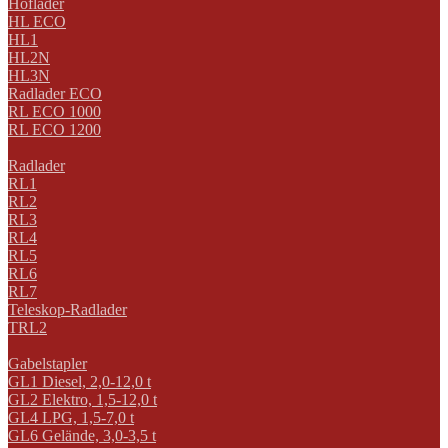
Hoflader
HL ECO
HL1
HL2N
HL3N
Radlader ECO
RL ECO 1000
RL ECO 1200
Radlader
RL1
RL2
RL3
RL4
RL5
RL6
RL7
Teleskop-Radlader
TRL2
Gabelstapler
GL1 Diesel, 2,0-12,0 t
GL2 Elektro, 1,5-12,0 t
GL4 LPG, 1,5-7,0 t
GL6 Gelände, 3,0-3,5 t