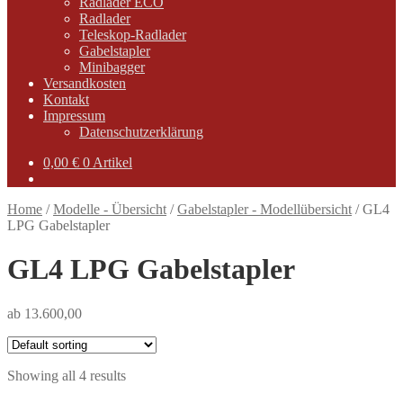
Radlader ECO
Radlader
Teleskop-Radlader
Gabelstapler
Minibagger
Versandkosten
Kontakt
Impressum
Datenschutzerklärung
0,00
€
0 Artikel
Home
/
Modelle - Übersicht
/
Gabelstapler - Modellübersicht
/
GL4
LPG Gabelstapler
GL4 LPG Gabelstapler
ab 13.600,00
Showing all 4 results