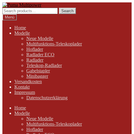
Zur
Zum
Navigation
Inhalt
Search
Search
springen
springen
for:
Menü
Home
Modelle
Neue Modelle
Multifunktions-Teleskoplader
Hoflader
Radlader ECO
Radlader
Teleskop-Radlader
Gabelstapler
Minibagger
Versandkosten
Kontakt
Impressum
Datenschutzerklärung
Home
Modelle
Neue Modelle
Multifunktions-Teleskoplader
Hoflader