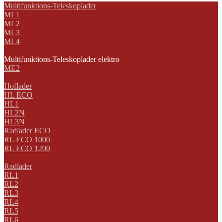
Multifunktions-Teleskoplader
ML1
ML2
ML3
ML4
Multifunktions-Teleskoplader elektro
ME2
Hoflader
HL ECO
HL1
HL2N
HL3N
Radlader ECO
RL ECO 1000
RL ECO 1200
Radlader
RL1
RL2
RL3
RL4
RL5
RL6