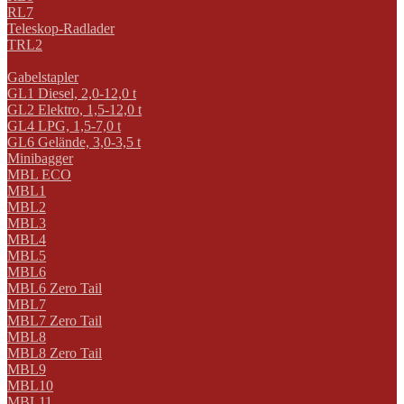
RL7
Teleskop-Radlader
TRL2
Gabelstapler
GL1 Diesel, 2,0-12,0 t
GL2 Elektro, 1,5-12,0 t
GL4 LPG, 1,5-7,0 t
GL6 Gelände, 3,0-3,5 t
Minibagger
MBL ECO
MBL1
MBL2
MBL3
MBL4
MBL5
MBL6
MBL6 Zero Tail
MBL7
MBL7 Zero Tail
MBL8
MBL8 Zero Tail
MBL9
MBL10
MBL11