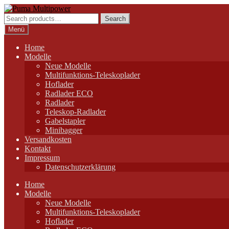
Zur
Zum
Navigation
Inhalt
Search
Search
springen
springen
for:
Menü
Home
Modelle
Neue Modelle
Multifunktions-Teleskoplader
Hoflader
Radlader ECO
Radlader
Teleskop-Radlader
Gabelstapler
Minibagger
Versandkosten
Kontakt
Impressum
Datenschutzerklärung
Home
Modelle
Neue Modelle
Multifunktions-Teleskoplader
Hoflader