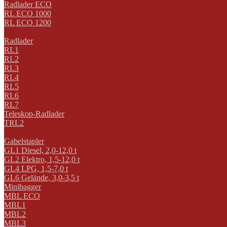
Radlader ECO
RL ECO 1000
RL ECO 1200
Radlader
RL1
RL2
RL3
RL4
RL5
RL6
RL7
Teleskop-Radlader
TRL2
Gabelstapler
GL1 Diesel, 2,0-12,0 t
GL2 Elektro, 1,5-12,0 t
GL4 LPG, 1,5-7,0 t
GL6 Gelände, 3,0-3,5 t
Minibagger
MBL ECO
MBL1
MBL2
MBL3