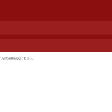
/
Anbaubagger BH68