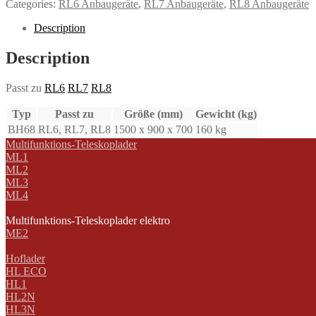
Categories:
RL6 Anbaugeräte
,
RL7 Anbaugeräte
,
RL8 Anbaugeräte
Description
Description
Passt zu
RL6
RL7
RL8
Typ
Passt zu
Größe (mm)
Gewicht (kg)
BH68
RL6, RL7, RL8
1500 x 900 x 700
160 kg
Multifunktions-Teleskoplader
ML1
ML2
ML3
ML4
Multifunktions-Teleskoplader elektro
ME2
Hoflader
HL ECO
HL1
HL2N
HL3N