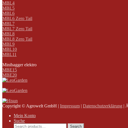
MBL4
MBL5
MBL6
MBL6 Zero Tail
MBL7
MBL7 Zero Tail
MBL8
MBL8 Zero Tail
MBL9
MBL10
MBL11
Minibagger elektro
MBE15
MBE20
Copyright © Agrowelt GmbH |
Impressum
|
Datenschutzerklärung
| 
Mein Konto
Suche
Search
Search