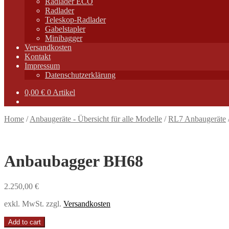
Radlader ECO
Radlader
Teleskop-Radlader
Gabelstapler
Minibagger
Versandkosten
Kontakt
Impressum
Datenschutzerklärung
0,00
€
0 Artikel
Home
/
Anbaugeräte - Übersicht für alle Modelle
/
RL7 Anbaugeräte
Anbaubagger BH68
2.250,00
€
exkl. MwSt.
zzgl.
Versandkosten
Add to cart