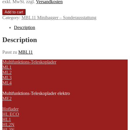
exkl. MwSt.
zzgl.
Versandkosten
Add to cart
Category:
MBL11 Minibagger – Sonderausstattung
Description
Description
Passt zu
MBL11
Multifunktions-Teleskoplader
ML1
ML2
ML3
ML4
Multifunktions-Teleskoplader elektro
ME2
Hoflader
HL ECO
HL1
HL2N
HL3N