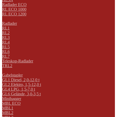
Radlader ECO
RL ECO 1000
RL ECO 1200
Radlader
RL1
RL2
RL3
RL4
RL5
RL6
RL7
Teleskop-Radlader
TRL2
Gabelstapler
GL1 Diesel, 2,0-12,0 t
GL2 Elektro, 1,5-12,0 t
GL4 LPG, 1,5-7,0 t
GL6 Gelände, 3,0-3,5 t
Minibagger
MBL ECO
MBL1
MBL2