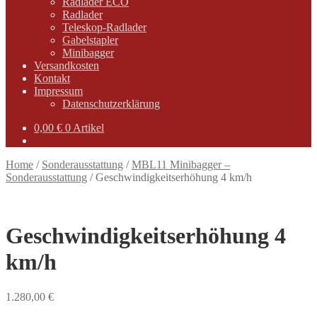
Radlader ECO
Radlader
Teleskop-Radlader
Gabelstapler
Minibagger
Versandkosten
Kontakt
Impressum
Datenschutzerklärung
0,00
€
0 Artikel
Home
/
Sonderausstattung
/
MBL11 Minibagger –
Sonderausstattung
/
Geschwindigkeitserhöhung 4 km/h
Geschwindigkeitserhöhung 4
km/h
1.280,00
€