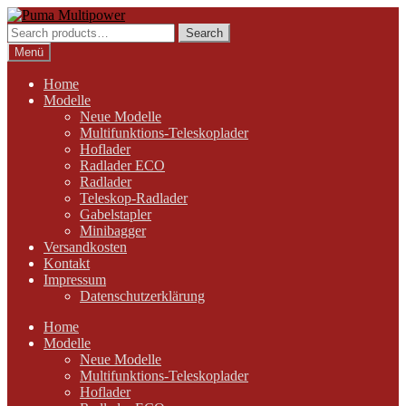
Zur
Zum
Navigation
Inhalt
Search
Search
springen
springen
for:
Menü
Home
Modelle
Neue Modelle
Multifunktions-Teleskoplader
Hoflader
Radlader ECO
Radlader
Teleskop-Radlader
Gabelstapler
Minibagger
Versandkosten
Kontakt
Impressum
Datenschutzerklärung
Home
Modelle
Neue Modelle
Multifunktions-Teleskoplader
Hoflader