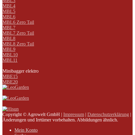
MBL3
MBL4
MBL5
MBL6
MBL6 Zero Tail
MBL7
MBL7 Zero Tail
MBL8
MBL8 Zero Tail
MBL9
MBL10
MBL11
Minibagger elektro
MBE15
MBE20
Copyright © Agrowelt GmbH |
Impressum
|
Datenschutzerklärung
|
Änderungen und Irrtümer vorbehalten. Abbildungen ähnlich.
Mein Konto