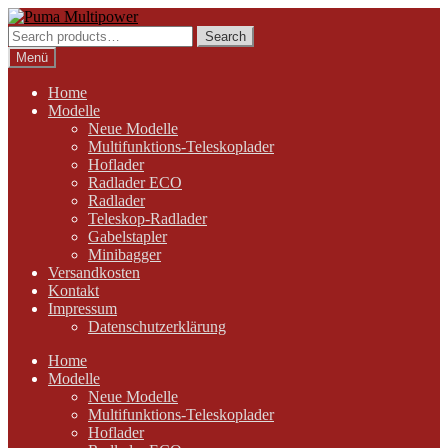
Zur
Zum
Navigation
Inhalt
Search
Search
springen
springen
for:
Menü
Home
Modelle
Neue Modelle
Multifunktions-Teleskoplader
Hoflader
Radlader ECO
Radlader
Teleskop-Radlader
Gabelstapler
Minibagger
Versandkosten
Kontakt
Impressum
Datenschutzerklärung
Home
Modelle
Neue Modelle
Multifunktions-Teleskoplader
Hoflader