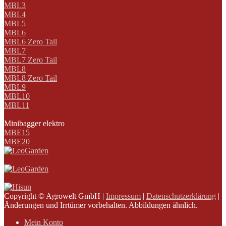
MBL3
MBL4
MBL5
MBL6
MBL6 Zero Tail
MBL7
MBL7 Zero Tail
MBL8
MBL8 Zero Tail
MBL9
MBL10
MBL11
Minibagger elektro
MBE15
MBE20
Copyright © Agrowelt GmbH |
Impressum
|
Datenschutzerklärung
|
Änderungen und Irrtümer vorbehalten. Abbildungen ähnlich.
Mein Konto