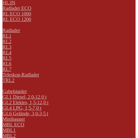
HL3N
Radlader ECO
RL ECO 1000
RL ECO 1200
Radlader
RL1
RL2
RL3
RL4
RL5
RL6
RL7
Teleskop-Radlader
TRL2
Gabelstapler
GL1 Diesel, 2,0-12,0 t
GL2 Elektro, 1,5-12,0 t
GL4 LPG, 1,5-7,0 t
GL6 Gelände, 3,0-3,5 t
Minibagger
MBL ECO
MBL1
MBL2