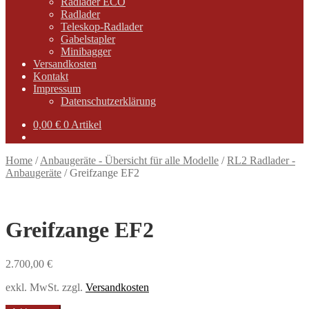
Radlader ECO
Radlader
Teleskop-Radlader
Gabelstapler
Minibagger
Versandkosten
Kontakt
Impressum
Datenschutzerklärung
0,00
€
0 Artikel
Home
/
Anbaugeräte - Übersicht für alle Modelle
/
RL2 Radlader -
Anbaugeräte
/
Greifzange EF2
Greifzange EF2
2.700,00
€
exkl. MwSt.
zzgl.
Versandkosten