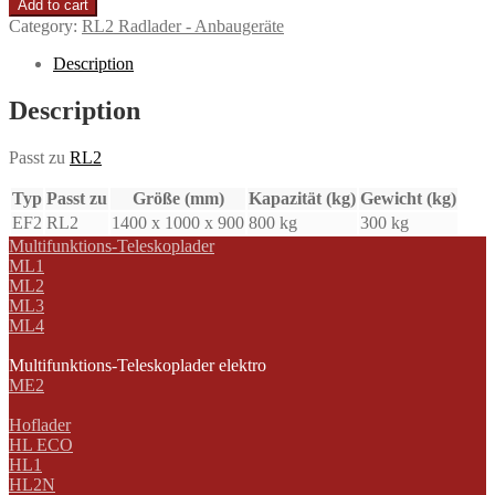
Add to cart
Category:
RL2 Radlader - Anbaugeräte
Description
Description
Passt zu
RL2
Typ
Passt zu
Größe (mm)
Kapazität (kg)
Gewicht (kg)
EF2
RL2
1400 x 1000 x 900
800 kg
300 kg
Multifunktions-Teleskoplader
ML1
ML2
ML3
ML4
Multifunktions-Teleskoplader elektro
ME2
Hoflader
HL ECO
HL1
HL2N