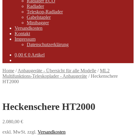
Radlader ECO
Radlader
Teleskop-Radlader
Gabelstapler
Minibagger
Versandkosten
Kontakt
Impressum
Datenschutzerklärung
0,00
€
0 Artikel
Home
/
Anbaugeräte - Übersicht für alle Modelle
/
ML2
Multifunktions-Teleskoplader - Anbaugeräte
/
Heckenschere
HT2000
Heckenschere HT2000
2.080,00
€
exkl. MwSt.
zzgl.
Versandkosten