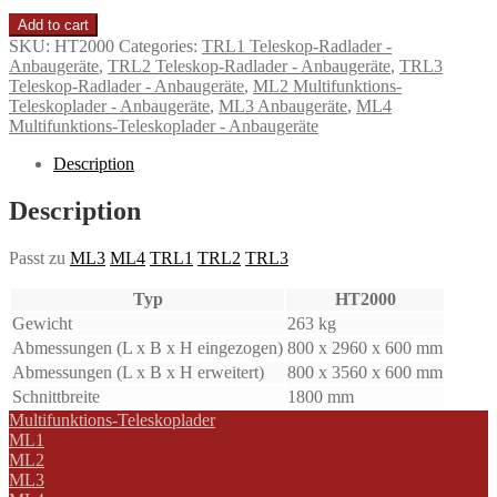
Add to cart
SKU:
HT2000
Categories:
TRL1 Teleskop-Radlader -
Anbaugeräte
,
TRL2 Teleskop-Radlader - Anbaugeräte
,
TRL3
Teleskop-Radlader - Anbaugeräte
,
ML2 Multifunktions-
Teleskoplader - Anbaugeräte
,
ML3 Anbaugeräte
,
ML4
Multifunktions-Teleskoplader - Anbaugeräte
Description
Description
Passt zu
ML3
ML4
TRL1
TRL2
TRL3
Typ
HT2000
Gewicht
263 kg
Abmessungen (L x B x H eingezogen)
800 x 2960 x 600 mm
Abmessungen (L x B x H erweitert)
800 x 3560 x 600 mm
Schnittbreite
1800 mm
Multifunktions-Teleskoplader
ML1
ML2
ML3