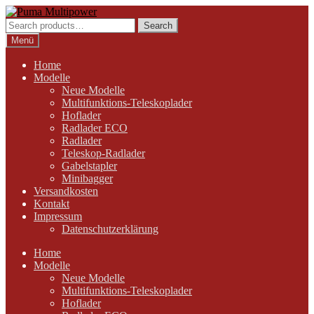
Zur
Zum
Navigation
Inhalt
Search
Search
springen
springen
for:
Menü
Home
Modelle
Neue Modelle
Multifunktions-Teleskoplader
Hoflader
Radlader ECO
Radlader
Teleskop-Radlader
Gabelstapler
Minibagger
Versandkosten
Kontakt
Impressum
Datenschutzerklärung
Home
Modelle
Neue Modelle
Multifunktions-Teleskoplader
Hoflader