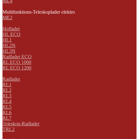
ML4
Multifunktions-Teleskoplader elektro
ME2
Hoflader
HL ECO
HL1
HL2N
HL3N
Radlader ECO
RL ECO 1000
RL ECO 1200
Radlader
RL1
RL2
RL3
RL4
RL5
RL6
RL7
Teleskop-Radlader
TRL2