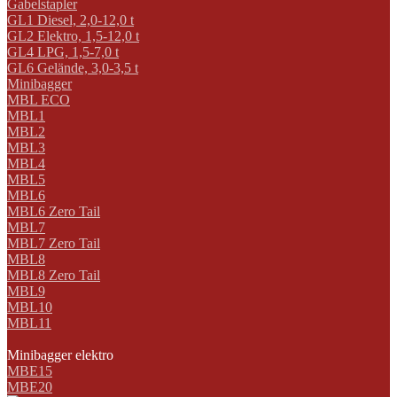
Gabelstapler
GL1 Diesel, 2,0-12,0 t
GL2 Elektro, 1,5-12,0 t
GL4 LPG, 1,5-7,0 t
GL6 Gelände, 3,0-3,5 t
Minibagger
MBL ECO
MBL1
MBL2
MBL3
MBL4
MBL5
MBL6
MBL6 Zero Tail
MBL7
MBL7 Zero Tail
MBL8
MBL8 Zero Tail
MBL9
MBL10
MBL11
Minibagger elektro
MBE15
MBE20