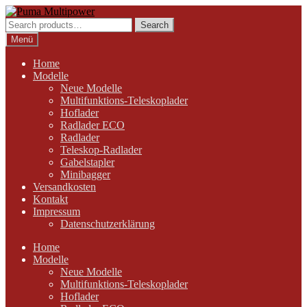
Zur
Zum
Navigation
Inhalt
Search
Search
springen
springen
for:
Menü
Home
Modelle
Neue Modelle
Multifunktions-Teleskoplader
Hoflader
Radlader ECO
Radlader
Teleskop-Radlader
Gabelstapler
Minibagger
Versandkosten
Kontakt
Impressum
Datenschutzerklärung
Home
Modelle
Neue Modelle
Multifunktions-Teleskoplader
Hoflader