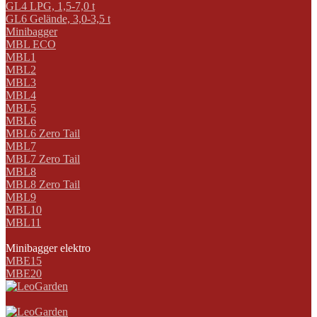
GL4 LPG, 1,5-7,0 t
GL6 Gelände, 3,0-3,5 t
Minibagger
MBL ECO
MBL1
MBL2
MBL3
MBL4
MBL5
MBL6
MBL6 Zero Tail
MBL7
MBL7 Zero Tail
MBL8
MBL8 Zero Tail
MBL9
MBL10
MBL11
Minibagger elektro
MBE15
MBE20