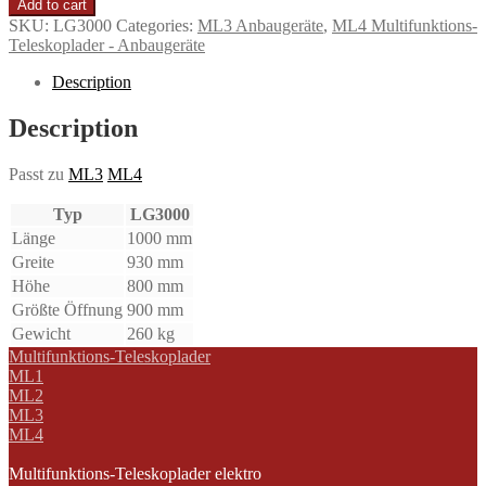
Add to cart
SKU:
LG3000
Categories:
ML3 Anbaugeräte
,
ML4 Multifunktions-
Teleskoplader - Anbaugeräte
Description
Description
Passt zu
ML3
ML4
Typ
LG3000
Länge
1000 mm
Greite
930 mm
Höhe
800 mm
Größte Öffnung
900 mm
Gewicht
260 kg
Multifunktions-Teleskoplader
ML1
ML2
ML3
ML4
Multifunktions-Teleskoplader elektro