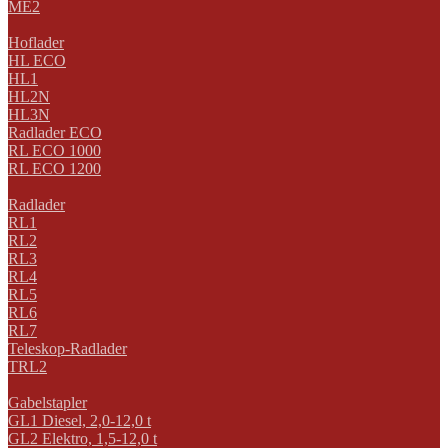
ME2
Hoflader
HL ECO
HL1
HL2N
HL3N
Radlader ECO
RL ECO 1000
RL ECO 1200
Radlader
RL1
RL2
RL3
RL4
RL5
RL6
RL7
Teleskop-Radlader
TRL2
Gabelstapler
GL1 Diesel, 2,0-12,0 t
GL2 Elektro, 1,5-12,0 t