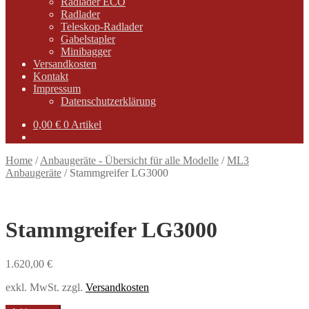
Radlader ECO
Radlader
Teleskop-Radlader
Gabelstapler
Minibagger
Versandkosten
Kontakt
Impressum
Datenschutzerklärung
0,00
€
0 Artikel
Home
/
Anbaugeräte - Übersicht für alle Modelle
/
ML3
Anbaugeräte
/
Stammgreifer LG3000
Stammgreifer LG3000
1.620,00
€
exkl. MwSt.
zzgl.
Versandkosten