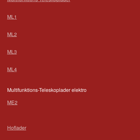
ML1
ML2
ML3
ML4
Multifunktions-Teleskoplader elektro
ME2
Hoflader