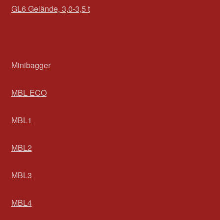
GL6 Gelände, 3,0-3,5 t
Minibagger
MBL ECO
MBL1
MBL2
MBL3
MBL4