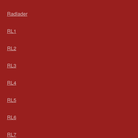
Radlader
RL1
RL2
RL3
RL4
RL5
RL6
RL7