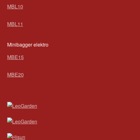
MBL10
MBL11
Minibagger elektro
MBE15
MBE20