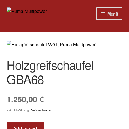
Zur
Zum
Menü
Navigation
Inhalt
springen
springen
Home
Modelle
Holzgreifschaufel
Versandkosten
GBA68
Kontakt
Impressum
1.250,00
€
exkl. MwSt.
zzgl.
Versandkosten
Add to cart