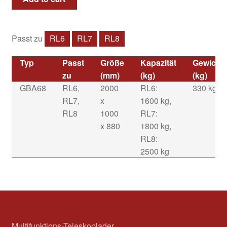
Passt zu
RL6
RL7
RL8
Typ
Passt
Größe
Kapazität
Gewicht
zu
(mm)
(kg)
(kg)
GBA68
RL6,
2000
RL6:
330 kg
RL7,
x
1600 kg,
RL8
1000
RL7:
x 880
1800 kg,
RL8:
2500 kg
Multifunktions-Teleskoplader