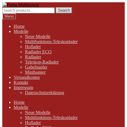
Zur
Zum
Navigation
Inhalt
Search
Search
springen
springen
for:
Menü
Home
Modelle
Neue Modelle
Multifunktions-Teleskoplader
Hoflader
Radlader ECO
Radlader
Teleskop-Radlader
Gabelstapler
Minibagger
Versandkosten
Kontakt
Impressum
Datenschutzerklärung
Home
Modelle
Neue Modelle
Multifunktions-Teleskoplader
Hoflader