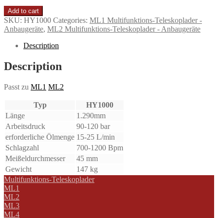
Add to cart
SKU:
HY1000
Categories:
ML1 Multifunktions-Teleskoplader -
Anbaugeräte
,
ML2 Multifunktions-Teleskoplader - Anbaugeräte
Description
Description
Passt zu
ML1
ML2
Typ
HY1000
Länge
1.290mm
Arbeitsdruck
90-120 bar
erforderliche Ölmenge
15-25 L/min
Schlagzahl
700-1200 Bpm
Meißeldurchmesser
45 mm
Gewicht
147 kg
Multifunktions-Teleskoplader
ML1
ML2
ML3
ML4