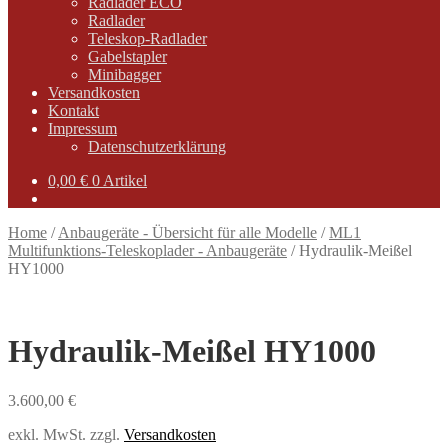
Radlader ECO
Radlader
Teleskop-Radlader
Gabelstapler
Minibagger
Versandkosten
Kontakt
Impressum
Datenschutzerklärung
0,00
€
0 Artikel
Home
/
Anbaugeräte - Übersicht für alle Modelle
/
ML1
Multifunktions-Teleskoplader - Anbaugeräte
/
Hydraulik-Meißel
HY1000
Hydraulik-Meißel HY1000
3.600,00
€
exkl. MwSt.
zzgl.
Versandkosten