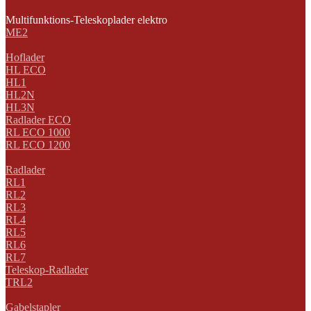
Multifunktions-Teleskoplader elektro
ME2
Hoflader
HL ECO
HL1
HL2N
HL3N
Radlader ECO
RL ECO 1000
RL ECO 1200
Radlader
RL1
RL2
RL3
RL4
RL5
RL6
RL7
Teleskop-Radlader
TRL2
Gabelstapler