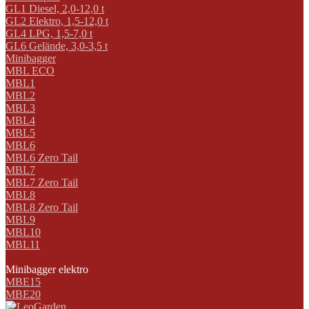
GL1 Diesel, 2,0-12,0 t
GL2 Elektro, 1,5-12,0 t
GL4 LPG, 1,5-7,0 t
GL6 Gelände, 3,0-3,5 t
Minibagger
MBL ECO
MBL1
MBL2
MBL3
MBL4
MBL5
MBL6
MBL6 Zero Tail
MBL7
MBL7 Zero Tail
MBL8
MBL8 Zero Tail
MBL9
MBL10
MBL11
Minibagger elektro
MBE15
MBE20