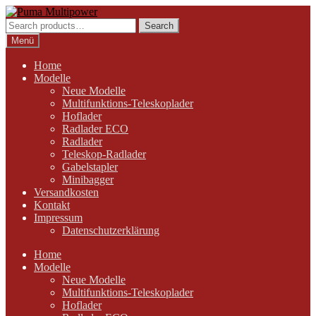
Zur
Zum
Navigation
Inhalt
Search
Search
springen
springen
for:
Menü
Home
Modelle
Neue Modelle
Multifunktions-Teleskoplader
Hoflader
Radlader ECO
Radlader
Teleskop-Radlader
Gabelstapler
Minibagger
Versandkosten
Kontakt
Impressum
Datenschutzerklärung
Home
Modelle
Neue Modelle
Multifunktions-Teleskoplader
Hoflader