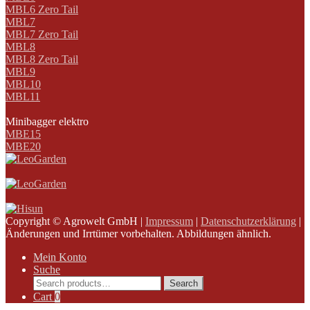
MBL6 Zero Tail
MBL7
MBL7 Zero Tail
MBL8
MBL8 Zero Tail
MBL9
MBL10
MBL11
Minibagger elektro
MBE15
MBE20
Copyright © Agrowelt GmbH |
Impressum
|
Datenschutzerklärung
|
Änderungen und Irrtümer vorbehalten. Abbildungen ähnlich.
Mein Konto
Suche
Search
Search
for:
Cart
0