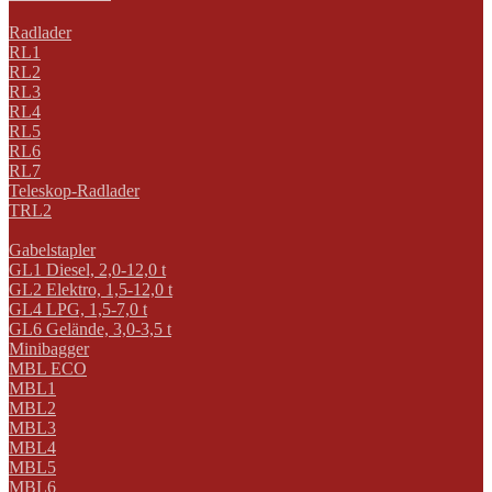
Radlader
RL1
RL2
RL3
RL4
RL5
RL6
RL7
Teleskop-Radlader
TRL2
Gabelstapler
GL1 Diesel, 2,0-12,0 t
GL2 Elektro, 1,5-12,0 t
GL4 LPG, 1,5-7,0 t
GL6 Gelände, 3,0-3,5 t
Minibagger
MBL ECO
MBL1
MBL2
MBL3
MBL4
MBL5
MBL6