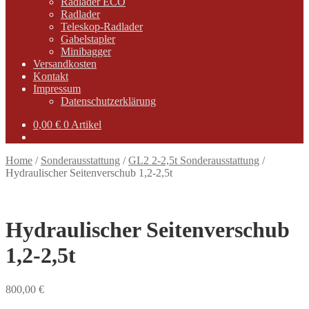
Radlader ECO
Radlader
Teleskop-Radlader
Gabelstapler
Minibagger
Versandkosten
Kontakt
Impressum
Datenschutzerklärung
0,00
€
0 Artikel
Home
/
Sonderausstattung
/
GL2 2-2,5t Sonderausstattung
/
Hydraulischer Seitenverschub 1,2-2,5t
Hydraulischer Seitenverschub
1,2-2,5t
800,00
€