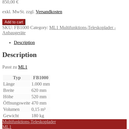
850,00
€
exkl. MwSt.
zzgl.
Versandkosten
Add to cart
SKU:
FB1000
Category:
ML1 Multifunktions-Teleskoplader -
Anbaugeräte
Description
Description
Passt zu
ML1
Typ
FB1000
Länge
1.000 mm
Breite
620 mm
Höhe
520 mm
Öffnungsweite
470 mm
Volumen
0,15 m³
Gewicht
180 kg
Multifunktions-Teleskoplader
ML1