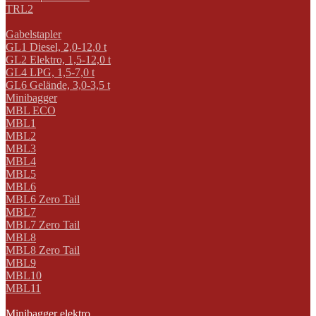
TRL2
Gabelstapler
GL1 Diesel, 2,0-12,0 t
GL2 Elektro, 1,5-12,0 t
GL4 LPG, 1,5-7,0 t
GL6 Gelände, 3,0-3,5 t
Minibagger
MBL ECO
MBL1
MBL2
MBL3
MBL4
MBL5
MBL6
MBL6 Zero Tail
MBL7
MBL7 Zero Tail
MBL8
MBL8 Zero Tail
MBL9
MBL10
MBL11
Minibagger elektro