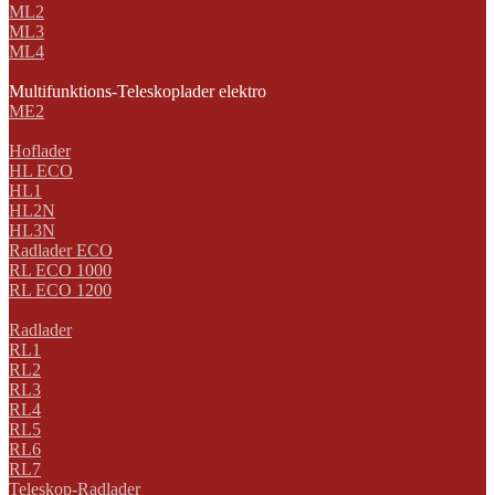
ML2
ML3
ML4
Multifunktions-Teleskoplader elektro
ME2
Hoflader
HL ECO
HL1
HL2N
HL3N
Radlader ECO
RL ECO 1000
RL ECO 1200
Radlader
RL1
RL2
RL3
RL4
RL5
RL6
RL7
Teleskop-Radlader