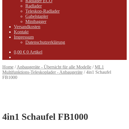
Radlader ECO
Radlader
Teleskop-Radlader
Gabelstapler
Minibagger
Versandkosten
Kontakt
Impressum
Datenschutzerklärung
0,00
€
0 Artikel
Home
/
Anbaugeräte - Übersicht für alle Modelle
/
ML1
Multifunktions-Teleskoplader - Anbaugeräte
/
4in1 Schaufel
FB1000
4in1 Schaufel FB1000