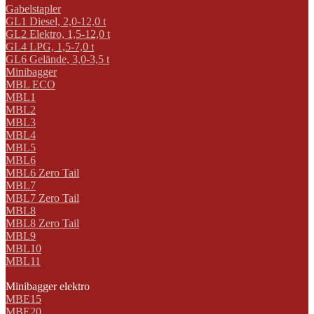
Gabelstapler
GL1 Diesel, 2,0-12,0 t
GL2 Elektro, 1,5-12,0 t
GL4 LPG, 1,5-7,0 t
GL6 Gelände, 3,0-3,5 t
Minibagger
MBL ECO
MBL1
MBL2
MBL3
MBL4
MBL5
MBL6
MBL6 Zero Tail
MBL7
MBL7 Zero Tail
MBL8
MBL8 Zero Tail
MBL9
MBL10
MBL11
Minibagger elektro
MBE15
MBE20