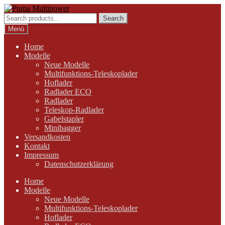
Zur
Zum
Navigation
Inhalt
Search
Search
springen
springen
for:
Menü
Home
Modelle
Neue Modelle
Multifunktions-Teleskoplader
Hoflader
Radlader ECO
Radlader
Teleskop-Radlader
Gabelstapler
Minibagger
Versandkosten
Kontakt
Impressum
Datenschutzerklärung
Home
Modelle
Neue Modelle
Multifunktions-Teleskoplader
Hoflader