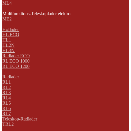
ML4
Multifunktions-Teleskoplader elektro
ME2
Hoflader
HL ECO
HL1
HL2N
HL3N
Radlader ECO
RL ECO 1000
RL ECO 1200
Radlader
RL1
RL2
RL3
RL4
RL5
RL6
RL7
Teleskop-Radlader
TRL2