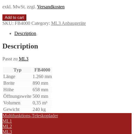
exkl. MwSt.
zzgl.
Versandkosten
Add to cart
SKU:
FB4000
Category:
ML3 Anbaugeräte
Description
Description
Passt zu
ML3
Typ
FB4000
Länge
1.260 mm
Breite
890 mm
Höhe
658 mm
Öffnungsweite
500 mm
Volumen
0,35 m³
Gewicht
240 kg
Multifunktions-Teleskoplader
ML1
ML2
ML3