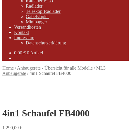
Radlader ECO
Radlader
Teleskop-Radlader
Gabelstapler
Minibagger
Versandkosten
Kontakt
Impressum
Datenschutzerklärung
0,00
€
0 Artikel
Home
/
Anbaugeräte - Übersicht für alle Modelle
/
ML3
Anbaugeräte
/
4in1 Schaufel FB4000
4in1 Schaufel FB4000
1.290,00
€