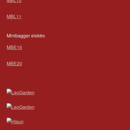
MBL10
MBL11
Minibagger elektro
MBE15
MBE20