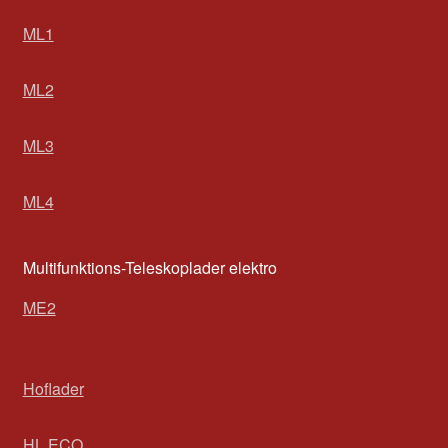
ML1
ML2
ML3
ML4
Multifunktions-Teleskoplader elektro
ME2
Hoflader
HL ECO