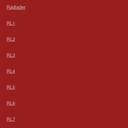
Radlader
RL1
RL2
RL3
RL4
RL5
RL6
RL7