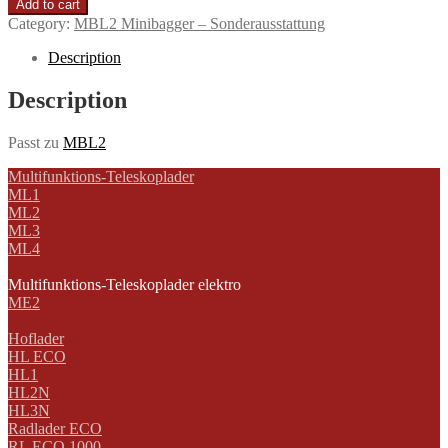
Add to cart
Category:
MBL2 Minibagger – Sonderausstattung
Description
Description
Passt zu
MBL2
Multifunktions-Teleskoplader
ML1
ML2
ML3
ML4
Multifunktions-Teleskoplader elektro
ME2
Hoflader
HL ECO
HL1
HL2N
HL3N
Radlader ECO
RL ECO 1000