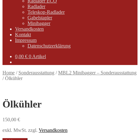
Radlader ECO
Radlader
Teleskop-Radlader
Gabelstapler
Minibagger
Versandkosten
Kontakt
Impressum
Datenschutzerklärung
0,00
€
0 Artikel
Home
/
Sonderausstattung
/
MBL2 Minibagger – Sonderausstattung
/
Ölkühler
Ölkühler
150,00
€
exkl. MwSt.
zzgl.
Versandkosten