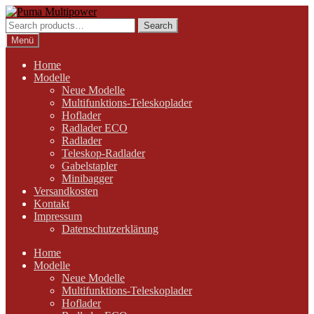
Zur
Zum
Navigation
Inhalt
Search
Search
springen
springen
for:
Menü
Home
Modelle
Neue Modelle
Multifunktions-Teleskoplader
Hoflader
Radlader ECO
Radlader
Teleskop-Radlader
Gabelstapler
Minibagger
Versandkosten
Kontakt
Impressum
Datenschutzerklärung
Home
Modelle
Neue Modelle
Multifunktions-Teleskoplader
Hoflader