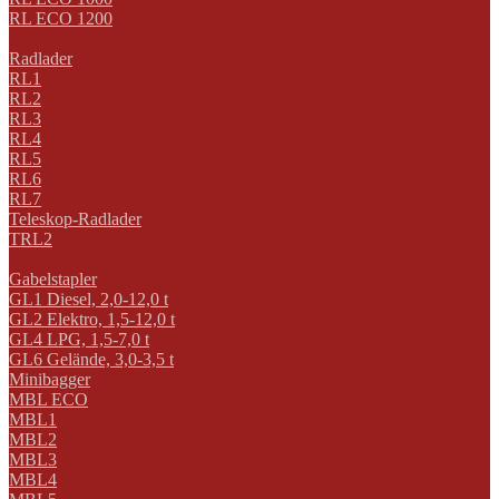
RL ECO 1200
Radlader
RL1
RL2
RL3
RL4
RL5
RL6
RL7
Teleskop-Radlader
TRL2
Gabelstapler
GL1 Diesel, 2,0-12,0 t
GL2 Elektro, 1,5-12,0 t
GL4 LPG, 1,5-7,0 t
GL6 Gelände, 3,0-3,5 t
Minibagger
MBL ECO
MBL1
MBL2
MBL3
MBL4