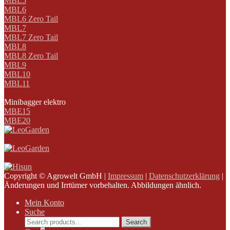
MBL5
MBL6
MBL6 Zero Tail
MBL7
MBL7 Zero Tail
MBL8
MBL8 Zero Tail
MBL9
MBL10
MBL11
Minibagger elektro
MBE15
MBE20
Copyright © Agrowelt GmbH |
Impressum
|
Datenschutzerklärung
|
Änderungen und Irrtümer vorbehalten. Abbildungen ähnlich.
Mein Konto
Suche
Search
Search
for: