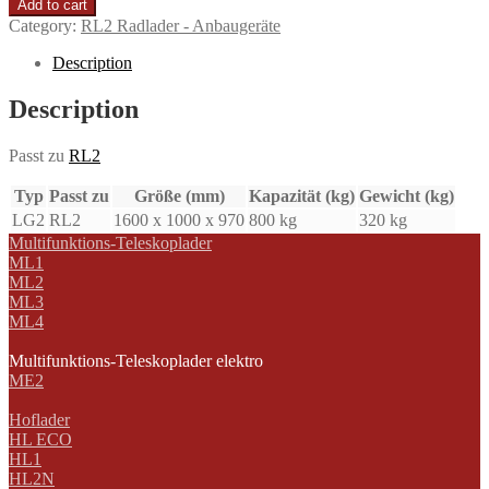
Add to cart
Category:
RL2 Radlader - Anbaugeräte
Description
Description
Passt zu
RL2
Typ
Passt zu
Größe (mm)
Kapazität (kg)
Gewicht (kg)
LG2
RL2
1600 x 1000 x 970
800 kg
320 kg
Multifunktions-Teleskoplader
ML1
ML2
ML3
ML4
Multifunktions-Teleskoplader elektro
ME2
Hoflader
HL ECO
HL1
HL2N