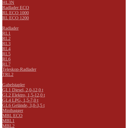
HL3N
Radlader ECO
RL ECO 1000
RL ECO 1200
Radlader
RL1
RL2
RL3
RL4
RL5
RL6
RL7
Teleskop-Radlader
TRL2
Gabelstapler
GL1 Diesel, 2,0-12,0 t
GL2 Elektro, 1,5-12,0 t
GL4 LPG, 1,5-7,0 t
GL6 Gelände, 3,0-3,5 t
Minibagger
MBL ECO
MBL1
MBL2