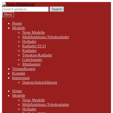
Zur
Zum
Navigation
Inhalt
Search
Search
springen
springen
for:
Menü
Home
Modelle
Neue Modelle
Multifunktions-Teleskoplader
Hoflader
Radlader ECO
Radlader
Teleskop-Radlader
Gabelstapler
Minibagger
Versandkosten
Kontakt
Impressum
Datenschutzerklärung
Home
Modelle
Neue Modelle
Multifunktions-Teleskoplader
Hoflader