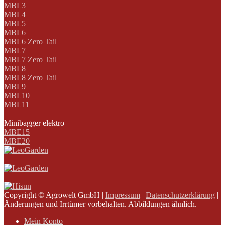
MBL3
MBL4
MBL5
MBL6
MBL6 Zero Tail
MBL7
MBL7 Zero Tail
MBL8
MBL8 Zero Tail
MBL9
MBL10
MBL11
Minibagger elektro
MBE15
MBE20
Copyright © Agrowelt GmbH |
Impressum
|
Datenschutzerklärung
|
Änderungen und Irrtümer vorbehalten. Abbildungen ähnlich.
Mein Konto