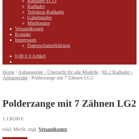
Radlader ECO
Radlader
Teleskop-Radlader
Gabelstapler
Minibagger
Versandkosten
Kontakt
Impressum
Datenschutzerklärung
0,00
€
0 Artikel
Home
/
Anbaugeräte - Übersicht für alle Modelle
/
RL2 Radlader -
Anbaugeräte
/
Polderzange mit 7 Zähnen LG2
Polderzange mit 7 Zähnen LG2
1.130,00
€
exkl. MwSt.
zzgl.
Versandkosten