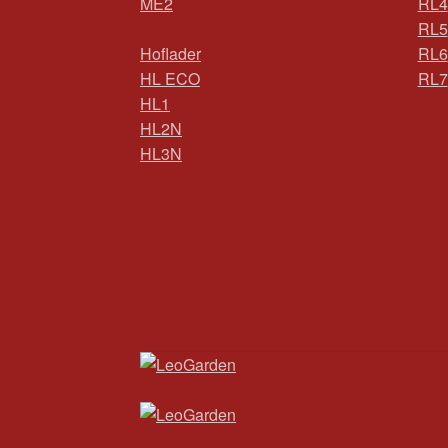
ME2
RL4
RL5
Hoflader
RL6
HL ECO
RL7
HL1
HL2N
HL3N