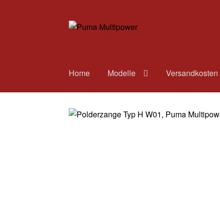
Zur
Zum
Navigation
Inhalt
springen
springen
Home
Modelle
Versandkosten