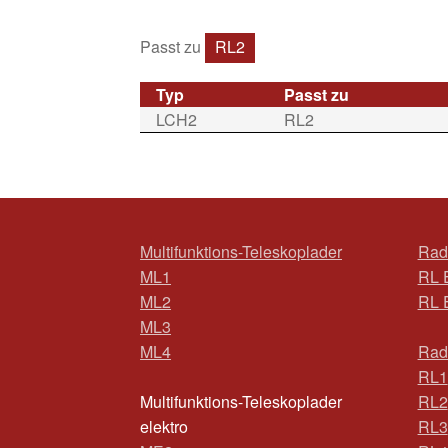
Passt zu
RL2
Typ
Passt zu
LCH2
RL2
Multifunktions-Teleskoplader
Rad
ML1
RL 
ML2
RL 
ML3
ML4
Rad
RL1
Multifunktions-Teleskoplader
RL2
elektro
RL3