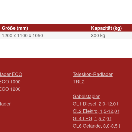
Größe (mm)
Kapazität (kg)
1200 x 1100 x 1050
800 kg
lader ECO
Teleskop-Radlader
ECO 1000
TRL2
ECO 1200
Gabelstapler
lader
GL1 Diesel, 2,0-12,0 t
GL2 Elektro, 1,5-12,0 t
GL4 LPG, 1,5-7,0 t
GL6 Gelände, 3,0-3,5 t