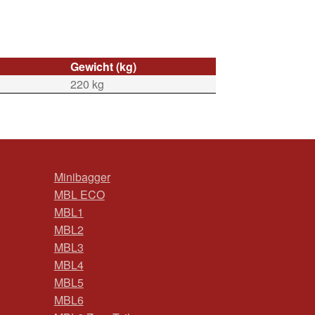
Gewicht (kg)
220 kg
Minibagger
MBL ECO
MBL1
MBL2
MBL3
MBL4
MBL5
MBL6