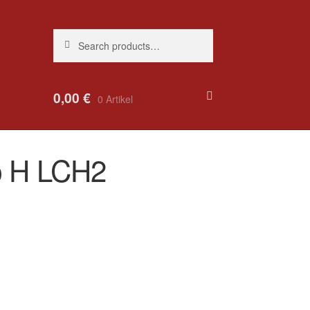
Search
Search
for:
0,00
€
0 Artikel
p H LCH2