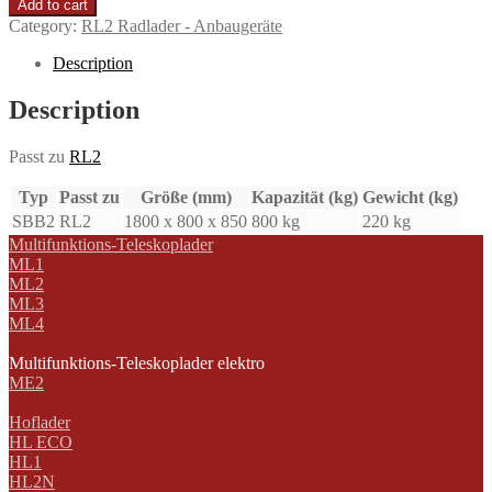
Add to cart
Category:
RL2 Radlader - Anbaugeräte
Description
Description
Passt zu
RL2
Typ
Passt zu
Größe (mm)
Kapazität (kg)
Gewicht (kg)
SBB2
RL2
1800 x 800 x 850
800 kg
220 kg
Multifunktions-Teleskoplader
ML1
ML2
ML3
ML4
Multifunktions-Teleskoplader elektro
ME2
Hoflader
HL ECO
HL1
HL2N