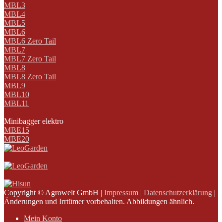
MBL3
MBL4
MBL5
MBL6
MBL6 Zero Tail
MBL7
MBL7 Zero Tail
MBL8
MBL8 Zero Tail
MBL9
MBL10
MBL11
Minibagger elektro
MBE15
MBE20
Copyright © Agrowelt GmbH |
Impressum
|
Datenschutzerklärung
|
Änderungen und Irrtümer vorbehalten. Abbildungen ähnlich.
Mein Konto