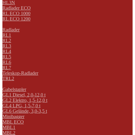
HL3N
Radlader ECO
RL ECO 1000
RL ECO 1200
Radlader
RL1
RL2
RL3
RL4
RL5
RL6
RL7
Teleskop-Radlader
TRL2
Gabelstapler
GL1 Diesel, 2,0-12,0 t
GL2 Elektro, 1,5-12,0 t
GL4 LPG, 1,5-7,0 t
GL6 Gelände, 3,0-3,5 t
Minibagger
MBL ECO
MBL1
MBL2