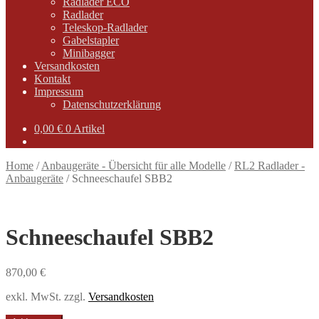
Radlader ECO
Radlader
Teleskop-Radlader
Gabelstapler
Minibagger
Versandkosten
Kontakt
Impressum
Datenschutzerklärung
0,00
€
0 Artikel
Home
/
Anbaugeräte - Übersicht für alle Modelle
/
RL2 Radlader -
Anbaugeräte
/
Schneeschaufel SBB2
Schneeschaufel SBB2
870,00
€
exkl. MwSt.
zzgl.
Versandkosten