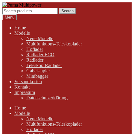
Zur
Zum
Navigation
Inhalt
Search
Search
springen
springen
for:
Menü
Home
Modelle
Neue Modelle
Multifunktions-Teleskoplader
Hoflader
Radlader ECO
Radlader
Teleskop-Radlader
Gabelstapler
Minibagger
Versandkosten
Kontakt
Impressum
Datenschutzerklärung
Home
Modelle
Neue Modelle
Multifunktions-Teleskoplader
Hoflader