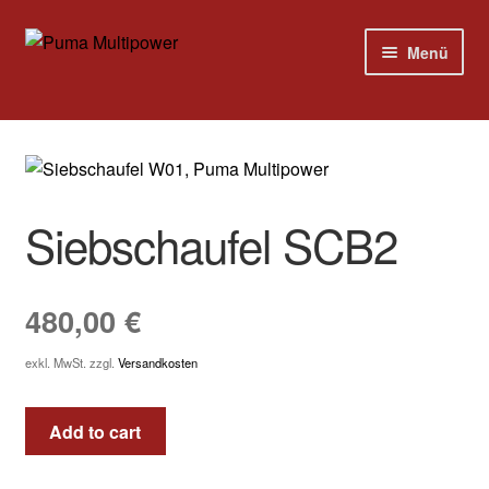
Zur
Zum
Menü
Navigation
Inhalt
springen
springen
Home
Modelle
Siebschaufel SCB2
Versandkosten
Kontakt
480,00
€
Impressum
exkl. MwSt.
zzgl.
Versandkosten
Add to cart