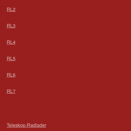
RL2
RL3
RL4
RL5
RL6
RL7
Teleskop-Radlader