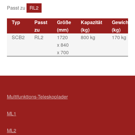
Passt zu
RL2
Typ
Passt
Größe
Kapazität
Gewicht
zu
(mm)
(kg)
(kg)
SCB2
RL2
1720
800 kg
170 kg
x 840
x 700
Multifunktions-Teleskoplader
ML1
ML2