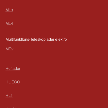
ML3
ML4
Multifunktions-Teleskoplader elektro
ME2
Hoflader
HL ECO
HL1