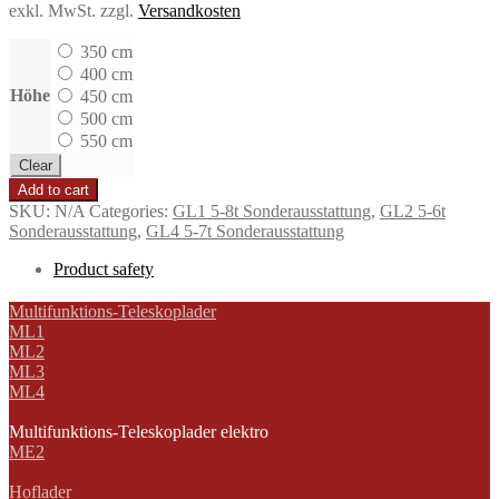
exkl. MwSt.
zzgl.
Versandkosten
350 cm
400 cm
Höhe
450 cm
500 cm
550 cm
Clear
Add to cart
SKU:
N/A
Categories:
GL1 5-8t Sonderausstattung
,
GL2 5-6t
Sonderausstattung
,
GL4 5-7t Sonderausstattung
Product safety
Multifunktions-Teleskoplader
ML1
ML2
ML3
ML4
Multifunktions-Teleskoplader elektro
ME2
Hoflader