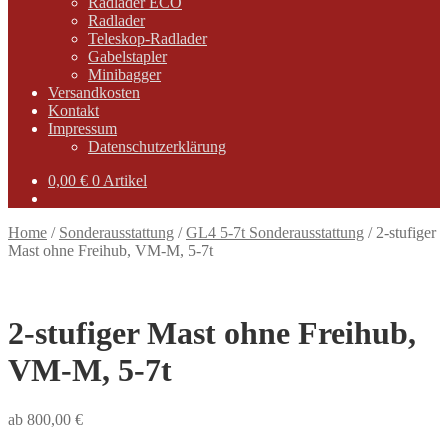
Radlader ECO
Radlader
Teleskop-Radlader
Gabelstapler
Minibagger
Versandkosten
Kontakt
Impressum
Datenschutzerklärung
0,00
€
0 Artikel
Home
/
Sonderausstattung
/
GL4 5-7t Sonderausstattung
/
2-stufiger
Mast ohne Freihub, VM-M, 5-7t
2-stufiger Mast ohne Freihub,
VM-M, 5-7t
ab
800,00
€