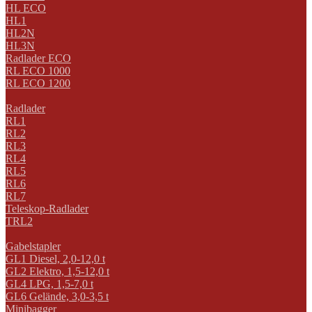
HL ECO
HL1
HL2N
HL3N
Radlader ECO
RL ECO 1000
RL ECO 1200
Radlader
RL1
RL2
RL3
RL4
RL5
RL6
RL7
Teleskop-Radlader
TRL2
Gabelstapler
GL1 Diesel, 2,0-12,0 t
GL2 Elektro, 1,5-12,0 t
GL4 LPG, 1,5-7,0 t
GL6 Gelände, 3,0-3,5 t
Minibagger