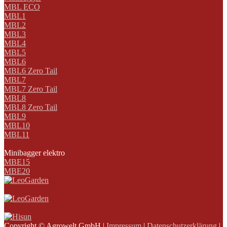
MBL ECO
MBL1
MBL2
MBL3
MBL4
MBL5
MBL6
MBL6 Zero Tail
MBL7
MBL7 Zero Tail
MBL8
MBL8 Zero Tail
MBL9
MBL10
MBL11
Minibagger elektro
MBE15
MBE20
Copyright © Agrowelt GmbH |
Impressum
|
Datenschutzerklärung
|