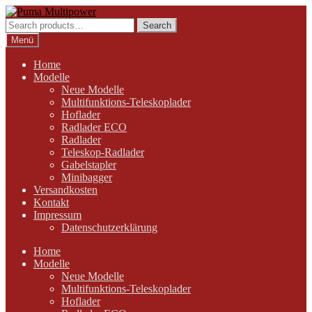
Zur
Zum
Navigation
Inhalt
Search
Search
springen
springen
for:
Menü
Home
Modelle
Neue Modelle
Multifunktions-Teleskoplader
Hoflader
Radlader ECO
Radlader
Teleskop-Radlader
Gabelstapler
Minibagger
Versandkosten
Kontakt
Impressum
Datenschutzerklärung
Home
Modelle
Neue Modelle
Multifunktions-Teleskoplader
Hoflader