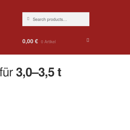
Search
Search
for:
0,00
€
0 Artikel
für
3,0–3,5 t