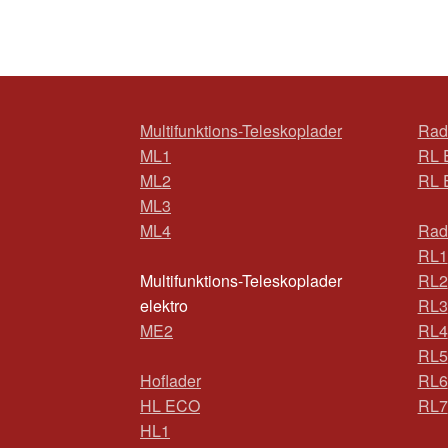
Multifunktions-Teleskoplader
Rad
ML1
RL 
ML2
RL 
ML3
ML4
Rad
RL1
Multifunktions-Teleskoplader
RL2
elektro
RL3
ME2
RL4
RL5
Hoflader
RL6
HL ECO
RL7
HL1