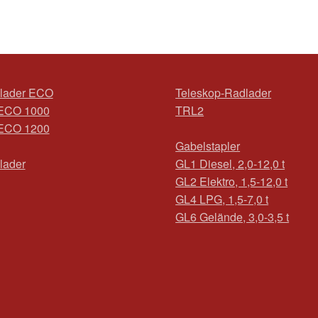
lader ECO
Teleskop-Radlader
ECO 1000
TRL2
ECO 1200
Gabelstapler
lader
GL1 Diesel, 2,0-12,0 t
GL2 Elektro, 1,5-12,0 t
GL4 LPG, 1,5-7,0 t
GL6 Gelände, 3,0-3,5 t