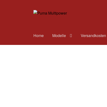
Zur
Zum
Navigation
Inhalt
springen
springen
Home
Modelle
Versandkosten