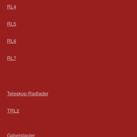
RL4
RL5
RL6
RL7
Teleskop-Radlader
TRL2
Gabelstapler