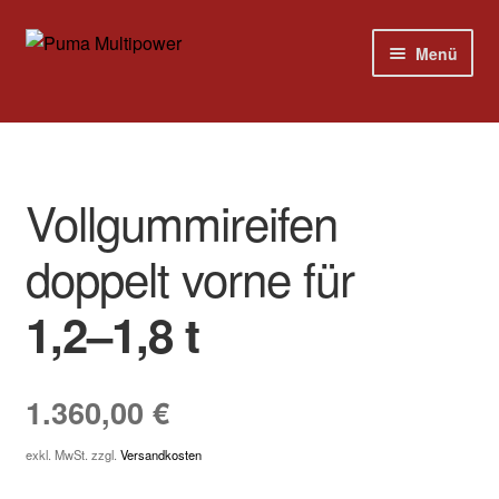
Zur
Zum
Menü
Navigation
Inhalt
springen
springen
Home
Modelle
Vollgummireifen
Versandkosten
doppelt vorne für
Kontakt
1,2–1,8 t
Impressum
1.360,00
€
exkl. MwSt.
zzgl.
Versandkosten