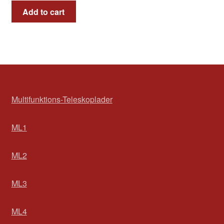
Add to cart
Multifunktions-Teleskoplader
ML1
ML2
ML3
ML4