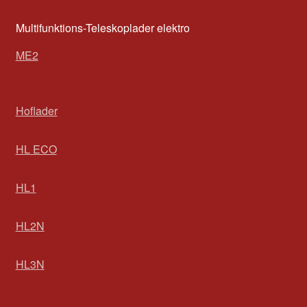
Multifunktions-Teleskoplader elektro
ME2
Hoflader
HL ECO
HL1
HL2N
HL3N