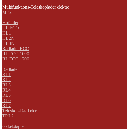
Multifunktions-Teleskoplader elektro
ME2
Hoflader
HL ECO
HL1
HL2N
HL3N
Radlader ECO
RL ECO 1000
RL ECO 1200
Radlader
RL1
RL2
RL3
RL4
RL5
RL6
RL7
Teleskop-Radlader
TRL2
Gabelstapler