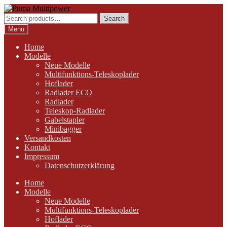
Zur
Zum
Navigation
Inhalt
Search
Search
springen
springen
for:
Menü
Home
Modelle
Neue Modelle
Multifunktions-Teleskoplader
Hoflader
Radlader ECO
Radlader
Teleskop-Radlader
Gabelstapler
Minibagger
Versandkosten
Kontakt
Impressum
Datenschutzerklärung
Home
Modelle
Neue Modelle
Multifunktions-Teleskoplader
Hoflader