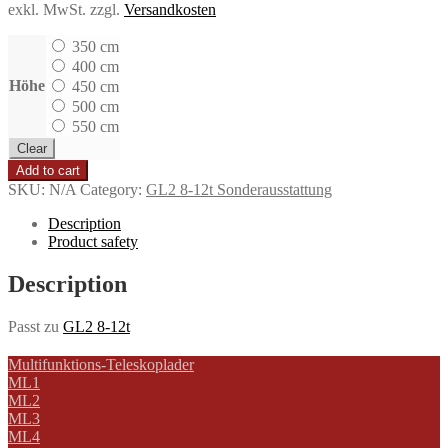
exkl. MwSt.
zzgl.
Versandkosten
350 cm
400 cm
Höhe
450 cm
500 cm
550 cm
Clear
Add to cart
SKU:
N/A
Category:
GL2 8-12t Sonderausstattung
Description
Product safety
Description
Passt zu
GL2 8-12t
Multifunktions-Teleskoplader
ML1
ML2
ML3
ML4