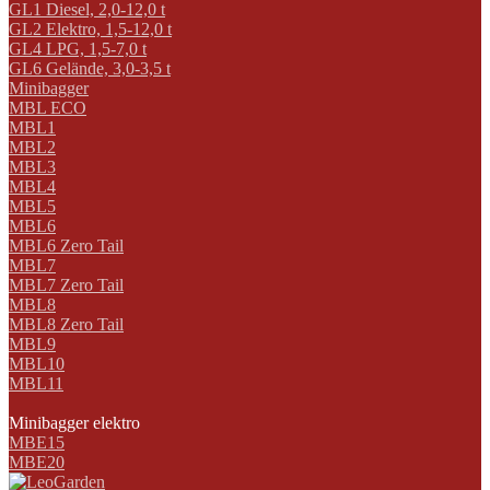
GL1 Diesel, 2,0-12,0 t
GL2 Elektro, 1,5-12,0 t
GL4 LPG, 1,5-7,0 t
GL6 Gelände, 3,0-3,5 t
Minibagger
MBL ECO
MBL1
MBL2
MBL3
MBL4
MBL5
MBL6
MBL6 Zero Tail
MBL7
MBL7 Zero Tail
MBL8
MBL8 Zero Tail
MBL9
MBL10
MBL11
Minibagger elektro
MBE15
MBE20