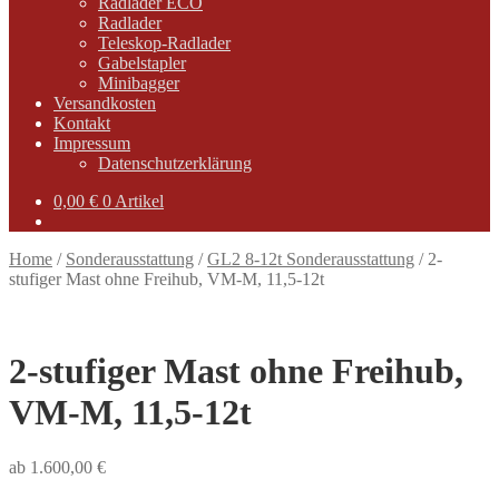
Radlader ECO
Radlader
Teleskop-Radlader
Gabelstapler
Minibagger
Versandkosten
Kontakt
Impressum
Datenschutzerklärung
0,00
€
0 Artikel
Home
/
Sonderausstattung
/
GL2 8-12t Sonderausstattung
/
2-
stufiger Mast ohne Freihub, VM-M, 11,5-12t
2-stufiger Mast ohne Freihub,
VM-M, 11,5-12t
ab
1.600,00
€