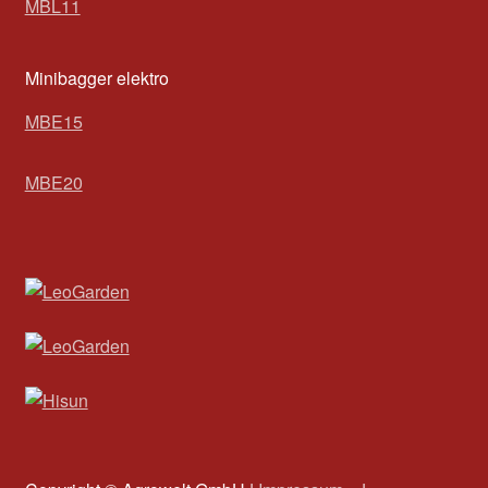
MBL11
Minibagger elektro
MBE15
MBE20