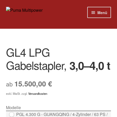
Zur
Zum
Menü
Navigation
Inhalt
springen
springen
Home
Modelle
GL4 LPG
Versandkosten
Gabelstapler,
3,0–4,0 t
Kontakt
15.500,00
€
ab
Impressum
exkl. MwSt.
zzgl.
Versandkosten
Modelle
PGL 4.300 G - GUANGQING / 4-Zylinder / 63 PS /