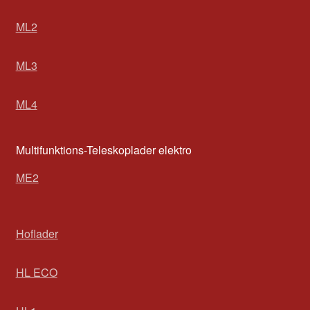
ML2
ML3
ML4
Multifunktions-Teleskoplader elektro
ME2
Hoflader
HL ECO