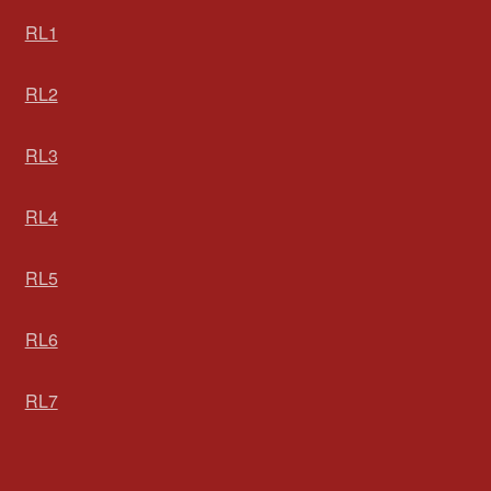
RL1
RL2
RL3
RL4
RL5
RL6
RL7