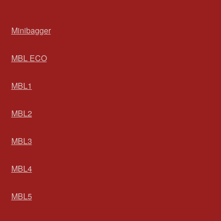
Minibagger
MBL ECO
MBL1
MBL2
MBL3
MBL4
MBL5